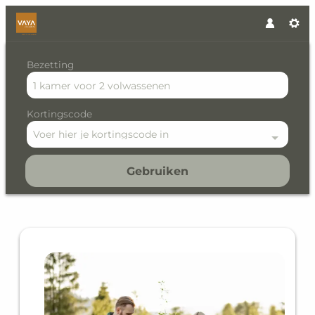
Bezetting
1 kamer
voor
2 volwassenen
Kortingscode
Voer hier je kortingscode in
Gebruiken
Offer details of VAYA Hotel 