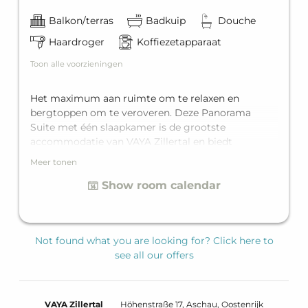
Balkon/terras
Badkuip
Douche
Haardroger
Koffiezetapparaat
Toon alle voorzieningen
Het maximum aan ruimte om te relaxen en
bergtoppen om te veroveren. Deze Panorama
Suite met één slaapkamer is de grootste
accommodatie van VAYA Zillertal en biedt
comfortabel plek voor vier personen. Voor pure
Meer tonen
luxe is het uitgerust met een king-size
Show room calendar
tweepersoonsbed, een comfortabele slaapbank
voor twee personen in de woonruimte, een volledig
uitgeruste badkamer met bad en douche, en als
hoogtepunt is er het privébalkon.
Not found what you are looking for? Click here to
see all our offers
VAYA Zillertal
Höhenstraße 17
Aschau
Oostenrijk