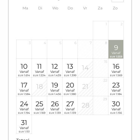
Ma
Di
Wo
Do
Vr
Za
Zo
1
2
3
4
5
6
7
8
9
Vanaf
1.559
EUR
15
10
11
12
13
16
14
Vanaf
Vanaf
Vanaf
Vanaf
Vanaf
1.614
1.534
1.439
1.399
1.569
EUR
EUR
EUR
EUR
EUR
22
17
19
20
23
18
21
Vanaf
Vanaf
Vanaf
Vanaf
1.584
1.456
1.380
1.184
EUR
EUR
EUR
EUR
29
24
25
26
27
30
28
Vanaf
Vanaf
Vanaf
Vanaf
Vanaf
1.194
1.169
1.139
1.139
1.156
EUR
EUR
EUR
EUR
EUR
31
Vanaf
1.151
EUR