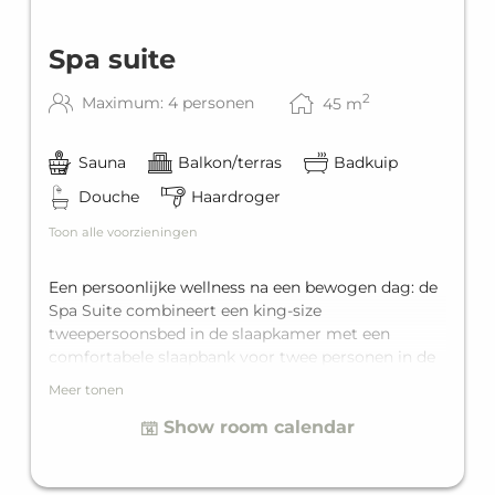
Spa suite
2
Maximum: 4 personen
45
m
Sauna
Balkon/terras
Badkuip
Douche
Haardroger
Toon alle voorzieningen
Een persoonlijke wellness na een bewogen dag: de
Spa Suite combineert een king-size
tweepersoonsbed in de slaapkamer met een
comfortabele slaapbank voor twee personen in de
woonruimte en een eigen badkamer met
Meer tonen
vrijstaand ligbad en een douche. De hoogtepunten
Show room calendar
voor het echte spa-gevoel zijn het balkon en de
privésauna. De Spa Suite biedt plek voor maximaal
vier personen die bijzonder comfort waarderen.