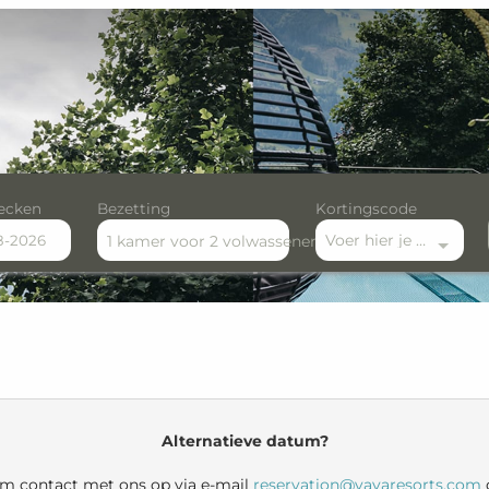
ecken
Bezetting
Kortingscode
Voer hier je kortingscode in
1 kamer
voor
2 volwassenen
ble offers!
Alternatieve datum?
eem contact met ons op via e-mail
reservation@vayaresorts.com