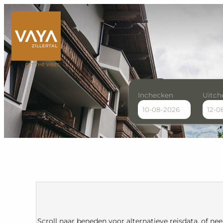
Inchecken
Uitch
VAYA Zillertal - Our availa
Scroll naar beneden voor alternatieve reisdata, of n