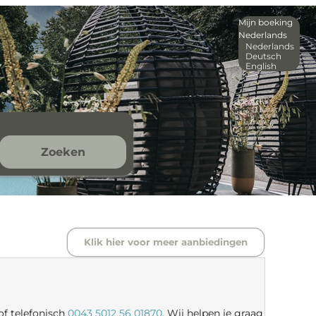
Mijn boeking
Nederlands
Nederlands
Deutsch
English
Zoeken
Klik hier voor meer aanbiedingen
of telefonisch
0043 5012 56 01870
. Wij helpen je graag