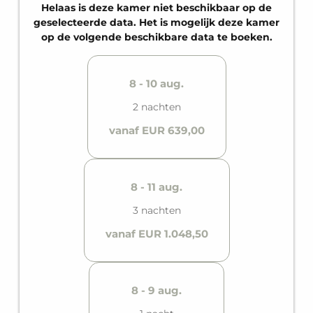
extra gasten. Omdat de suite perfect is afgestemd
Helaas is deze kamer niet beschikbaar op de
op alle behoeften, beschikt het over een eigen
geselecteerde data. Het is mogelijk deze kamer
badkamer.
op de volgende beschikbare data te boeken.
8 - 10 aug.
2 nachten
vanaf EUR 639,00
8 - 11 aug.
3 nachten
vanaf EUR 1.048,50
8 - 9 aug.