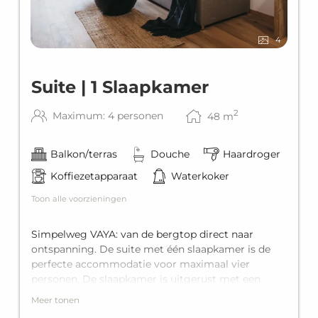
4
Suite | 1 Slaapkamer
2
Maximum: 4 personen
48
m
Balkon/terras
Douche
Haardroger
Koffiezetapparaat
Waterkoker
Toon alle voorzieningen
Simpelweg VAYA: van de bergtop direct naar
ontspanning. De suite met één slaapkamer is de
perfecte accommodatie voor maximaal vier
personen. De slaapkamer is uitgerust met een
king-size tweepersoonsbed, en de woonkamer
Meer tonen
beschikt over een comfortabel stapelbed voor twee