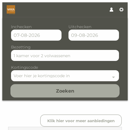
Inchecken
Uitchecken
Bezetting
1 kamer
voor
2 volwassenen
Kortingscode
Voer hier je kortingscode in
Zoeken
VAYA Zillertal - Our available 
Klik hier voor meer aanbiedingen