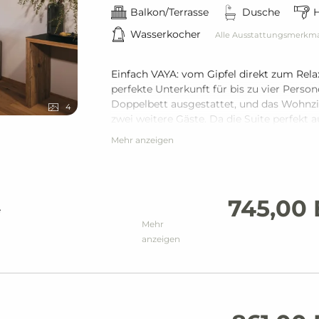
Balkon/Terrasse
Dusche
Wasserkocher
Alle Ausstattungsmerkm
Einfach VAYA: vom Gipfel direkt zum Rela
perfekte Unterkunft für bis zu vier Perso
Doppelbett ausgestattet, und das Wohnz
4
zwei weitere Gäste. Da die Suite perfekt a
über ein eigenes Bad.
Mehr anzeigen
745,00
e
Mehr
anzeigen
usschuhe & Badetücher