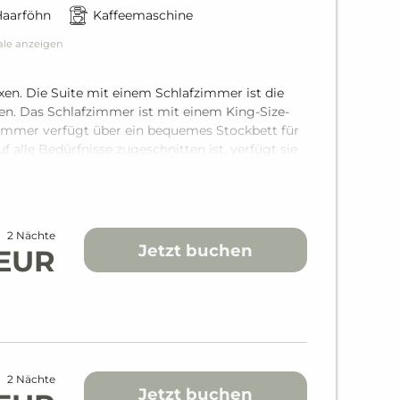
Haarföhn
Kaffeemaschine
ale anzeigen
xen. Die Suite mit einem Schlafzimmer ist die
nen. Das Schlafzimmer ist mit einem King-Size-
immer verfügt über ein bequemes Stockbett für
uf alle Bedürfnisse zugeschnitten ist, verfügt sie
2 Nächte
Jetzt buchen
 EUR
2 Nächte
Jetzt buchen