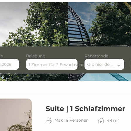
se
Belegung
Rabattcode
Gib hier deinen Rabattcode ein
1 Zimmer
für
2 Erwachsene
verfügbaren Angebote
Suite | 1 Schlafzimmer
2
Max.: 4 Personen
48
m